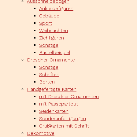
Ausschneidebögen
Ankleidefiguren
Gebäude
Sport
Weihnachten
Ziehfiguren
Sonstige
Bastelbeispiel
Dresdner Ornamente
Sonstige
Schriften
Borten
Handgefertigte Karten
mit Dresdner Ornamenten
mit Passepartout
Seidenkarten
Sonderanfertigungen
Grußkarten mit Schrift
Dekomotive